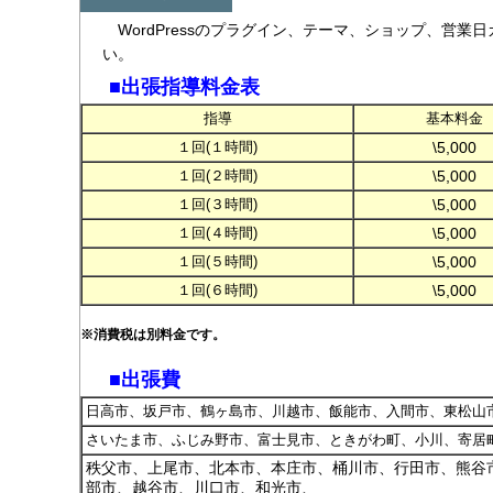
WordPressのプラグイン、テーマ、ショップ、営
い。
■出張指導料金表
指導
基本料金
１回(１時間)
\5,000
１回(２時間)
\5,000
１回(３時間)
\5,000
１回(４時間)
\5,000
１回(５時間)
\5,000
１回(６時間)
\5,000
※消費税は別料金です。
■出張費
日高市、坂戸市、鶴ヶ島市、川越市、飯能市、入間市、東松山
さいたま市、ふじみ野市、富士見市、ときがわ町、小川、寄居
秩父市、上尾市、北本市、本庄市、桶川市、行田市、熊谷
部市、越谷市、川口市、和光市、