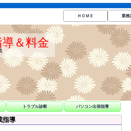
ＨＯＭＥ
業務
指導＆料金
成
トラブル診断
パソコン出張指導
成指導